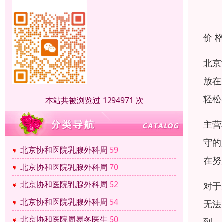
价 
北京
放在
轻松
本站共被浏览过 1294971 次
主营
守的
北京协和医院乳腺外科周
59
在努
北京协和医院乳腺外科周
70
北京协和医院乳腺外科周
52
对于
北京协和医院乳腺外科周
54
无法
北京协和医院周易冬医生
50
到。