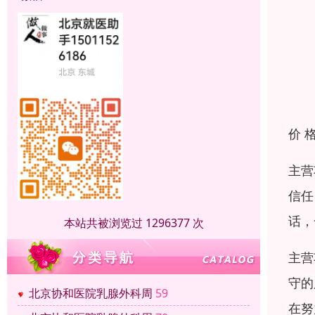
价 
主营
信任
话，
本站共被浏览过 1296377 次
主营
守的
北京协和医院乳腺外科周
59
在努