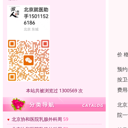
价 
预约
按卫
费用
本站共被浏览过 1300569 次
北京
院一
北京协和医院乳腺外科周
59